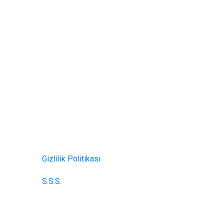
Kurumsal
d.
K.V.K.K.
zi
Kullanıcı Sözleşmesi
Çerez Kullanımı Politikası
Gizlilik Politikası
S.S.S.