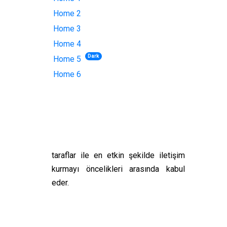
Home 2
Home 3
Home 4
Dark
Home 5
Sos
Home 6
Koray Sigorta, sigortacılık alanında
Sosyal 
bireylerin ve kurumların hızlı ve her
takip ede
ortamda ulaşabileceği bir kurum
olmak amacıyla kurulmuştur. Koray
Sigorta tüm iş süreçlerinde ilgili
taraflar ile en etkin şekilde iletişim
kurmayı öncelikleri arasında kabul
eder.